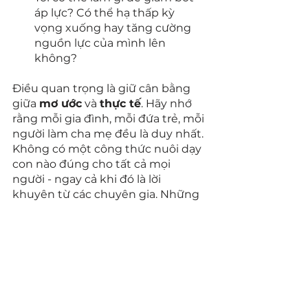
áp lực? Có thể hạ thấp kỳ 
vọng xuống hay tăng cường 
nguồn lực của mình lên 
không?
Điều quan trọng là giữ cân bằng 
giữa 
mơ ước
 và 
thực tế
. Hãy nhớ 
rằng mỗi gia đình, mỗi đứa trẻ, mỗi 
người làm cha mẹ đều là duy nhất. 
Không có một công thức nuôi dạy 
con nào đúng cho tất cả mọi 
người - ngay cả khi đó là lời 
khuyên từ các chuyên gia. Những 
lời khuyên ấy chỉ nên được coi là 
tham khảo, để bạn linh hoạt áp 
dụng sao cho phù hợp nhất với 
hoàn cảnh của mình.
Hãy thôi để cái bóng của sự hoàn 
hảo đè nặng trên hành trình làm 