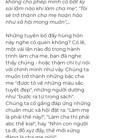
không cho phép mình có bất kỳ 
sai lầm nào khi làm cha mẹ", "Tôi 
sẽ trở thành cha mẹ hoàn hảo 
như xã hội mong muốn",...
Những tuyên bố đầy hùng hồn 
này nghe có quen không? Có lẽ, 
một vài lần nào đó trong hành 
trình làm cha mẹ, bạn đã nghe 
thấy chúng - hoặc thậm chí tự nói 
với chính mình như vậy. Chúng ta 
muốn trở thành những bậc cha 
mẹ "được tô vẽ những màu sắc 
tuyệt đẹp", những người dường 
như "bước ra từ trong sách". 
Chúng ta cố gắng đáp ứng những 
chuẩn mực xã hội đặt ra: "Làm mẹ 
là phải thế này!", "Làm cha thì phải 
abc thế kia!", hay "Nhìn con người 
ta đi, đỗ xyz đấy, thế mới xứng 
đáng là cha mẹ giỏi!".