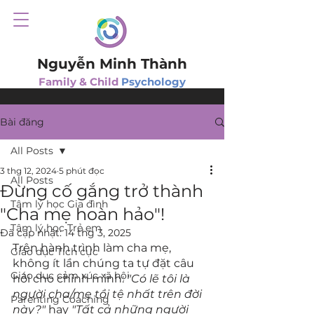
Nguyễn Minh Thành
Family & Child
Psychology
Bài đăng
All Posts
3 thg 12, 2024
5 phút đọc
All Posts
Đừng cố gắng trở thành
Tâm lý học Gia đình
"Cha mẹ hoàn hảo"!
Tâm lý học Trẻ em
Đã cập nhật:
14 thg 3, 2025
Trên hành trình làm cha mẹ, 
Giáo dục Tích cực
không ít lần chúng ta tự đặt câu 
Giáo dục cảm xúc xã hội
hỏi cho chính mình: 
"Có lẽ tôi là 
người cha/mẹ tồi tệ nhất trên đời 
Parenting Coaching
này?"
 hay 
"Tất cả những người 