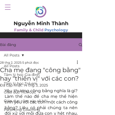
Nguyễn Minh Thành
Family & Child
Psychology
Bài đăng
All Posts
28 thg 2, 2025
5 phút đọc
All Posts
Cha mẹ đang "công bằng"
Tâm lý học Gia đình
hay "thiên vị" với các con?
Tâm lý học Trẻ em
Đã cập nhật:
14 thg 3, 2025
Yêu thương công bằng nghĩa là gì? 
Giáo dục Tích cực
Làm thế nào để cha mẹ thể hiện 
Giáo dục cảm xúc xã hội
tình yêu với các con một cách công 
bằng? Liệu có phải chúng ta nên 
Parenting Coaching
đối xử với mỗi đứa con y hệt nhau, 