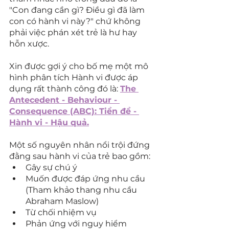
"Con đang cần gì? Điều gì đã làm 
con có hành vi này?" chứ không 
phải việc phán xét trẻ là hư hay 
hỗn xược.
Xin được gợi ý cho bố mẹ một mô 
hình phân tích Hành vi được áp 
dụng rất thành công đó là: 
The 
Antecedent - Behaviour - 
Consequence (ABC): Tiền đề - 
Hành vi - Hậu quả.
Một số nguyên nhân nổi trội đứng 
đằng sau hành vi của trẻ bao gồm:
Gây sự chú ý
Muốn được đáp ứng nhu cầu 
(Tham khảo thang nhu cầu 
Abraham Maslow)
Từ chối nhiệm vụ
Phản ứng với nguy hiểm