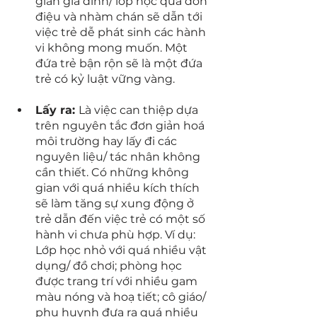
gian gia đình/ lớp học quá đơn 
điệu và nhàm chán sẽ dẫn tới 
việc trẻ dễ phát sinh các hành 
vi không mong muốn. Một 
đứa trẻ bận rộn sẽ là một đứa 
trẻ có kỷ luật vững vàng.
Lấy ra: 
Là việc can thiệp dựa 
trên nguyên tắc đơn giản hoá 
môi trường hay lấy đi các 
nguyên liệu/ tác nhân không 
cần thiết. Có những không 
gian với quá nhiều kích thích 
sẽ làm tăng sự xung động ở 
trẻ dẫn đến việc trẻ có một số 
hành vi chưa phù hợp. Ví dụ: 
Lớp học nhỏ với quá nhiều vật 
dụng/ đồ chơi; phòng học 
được trang trí với nhiều gam 
màu nóng và hoạ tiết; cô giáo/ 
phụ huynh đưa ra quá nhiều 