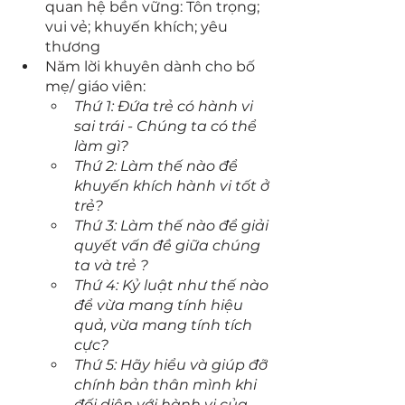
quan hệ bền vững: Tôn trọng; 
vui vẻ; khuyến khích; yêu 
thương
Năm lời khuyên dành cho bố 
mẹ/ giáo viên:
Thứ 1: Đứa trẻ có hành vi 
sai trái - Chúng ta có thể 
làm gì?
Thứ 2: Làm thế nào để 
khuyến khích hành vi tốt ở 
trẻ?
Thứ 3: Làm thế nào để giải 
quyết vấn đề giữa chúng 
ta và trẻ ?
Thứ 4: Kỷ luật như thế nào 
để vừa mang tính hiệu 
quả, vừa mang tính tích 
cực?
Thứ 5: Hãy hiểu và giúp đỡ 
chính bản thân mình khi 
đối diện với hành vi của 