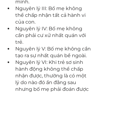
mình.
Nguyên lý III: Bố mẹ không 
thể chấp nhận tất cả hành vi 
của con.
Nguyên lý IV: Bố mẹ không 
cần phải cư xử nhất quán với 
trẻ.
Nguyên lý V: Bố mẹ không cần 
tạo ra sự nhất quán bề ngoài.
Nguyên lý VI: Khi trẻ sơ sinh 
hành động không thể chấp 
nhận được, thường là có một 
lý do nào đó ẩn đằng sau 
nhưng bố mẹ phải đoán được 
nó là gì.
Nguyên lý VII: Khi bố mẹ 
không thể chấp nhận một 
hành động, hãy thay thế bằng 
một hành động khác có thể 
chấp nhận được.
Nguyên lý VIII: Cho trẻ biết bố 