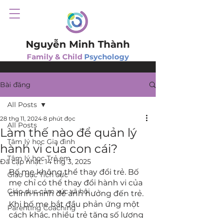
Nguyễn Minh Thành
Family & Child
Psychology
Bài đăng
All Posts
28 thg 11, 2024
8 phút đọc
All Posts
Làm thế nào để quản lý
Tâm lý học Gia đình
hành vi của con cái?
Tâm lý học Trẻ em
Đã cập nhật:
14 thg 3, 2025
Bố mẹ không thể thay đổi trẻ. Bố 
Giáo dục Tích cực
mẹ chỉ có thể thay đổi hành vi của 
Giáo dục cảm xúc xã hội
chính mình để ảnh hưởng đến trẻ. 
Khi bố mẹ bắt đầu phản ứng một 
Parenting Coaching
cách khác, nhiều trẻ tăng số lượng 