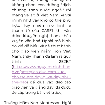
không chọn con đường "dịch 
chương trình nước ngoài" rồi 
mang về áp ở Việt Nam, vì với 
mình như vậy khó có thể phù 
hợp. Tuy nhiên mô hình 5 
thành tố của CASEL thì vẫn 
được khuyến nghị tham khảo 
xuyên văn hoá. Ngoài mô hình 
đó, để dễ hiểu và dễ thực hành 
cho giáo viên mầm non Việt 
Nam, thầy Thành đã làm ra quy 
trình 2E2BT 
(
https://www.nguyenminhthan
h.vn/post/giao-duc-cam-xuc-
cho-tre-em-day-gi-va-day-nhu-
the-nao
)
 để đưa vào đào tạo 
giáo viên và giảng dạy (đã được 
đề cập trong bài viết trước).
Trường Mầm Non Montessori Ngôi 