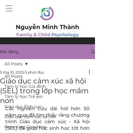
Nguyễn Minh Thành
Family & Child
Psychology
Bài đăng
All Posts
5 thg 10, 2025
5 phút đọc
All Posts
Giáo dục cảm xúc xã hội
Tâm lý học Gia đình
(SEL) trong lớp học mầm
Tâm lý học Trẻ em
non
Giáo dục Tích cực
Các nghiên cứu dài hơi hơn 50 
năm qua đã tìm thấy rằng chương 
Giáo dục cảm xúc xã hội
trình Giáo dục cảm xúc - Xã hội 
Parenting Coaching
(SEL) đã giúp học sinh học tốt hơn 