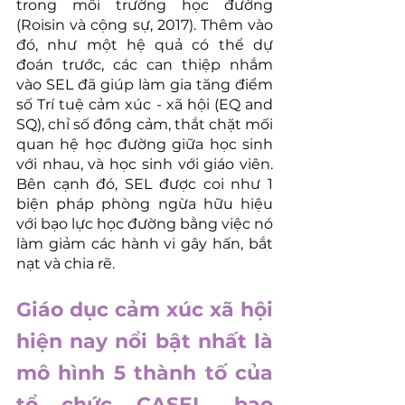
trong môi trường học đường 
(Roisin và cộng sự, 2017). Thêm vào 
đó, như một hệ quả có thể dự 
đoán trước, các can thiệp nhắm 
vào SEL đã giúp làm gia tăng điểm 
số Trí tuệ cảm xúc - xã hội (EQ and 
SQ), chỉ số đồng cảm, thắt chặt mối 
quan hệ học đường giữa học sinh 
với nhau, và học sinh với giáo viên. 
Bên cạnh đó, SEL được coi như 1 
biện pháp phòng ngừa hữu hiệu 
với bạo lực học đường bằng việc nó 
làm giảm các hành vi gây hấn, bắt 
nạt và chia rẽ.
Giáo dục cảm xúc xã hội 
hiện nay nổi bật nhất là 
mô hình 5 thành tố của 
tổ chức CASEL, bao 