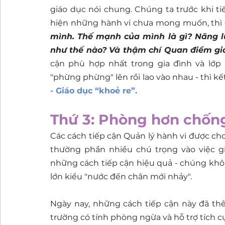
giáo dục nói chung. Chúng ta trước khi tiếp
hiện những hành vi chưa mong muốn, thì đi
mình. Thế mạnh của mình là gì? Năng l
như thế nào? Và thậm chí Quan điểm giá
cận phù hợp nhất trong gia đình và lớp 
"phừng phừng" lên rồi lao vào nhau - thì kết
- Giáo dục “khoẻ re”.
Thứ 3: Phòng hơn chốn
Các cách tiếp cận Quản lý hành vi được cho là 
thường phần nhiều chú trọng vào việc giả
những cách tiếp cận hiệu quả - chúng khô
lớn kiểu "nước đến chân mới nhảy". 
Ngày nay, những cách tiếp cận này đã thê
trường có tính phòng ngừa và hỗ trợ tích cực