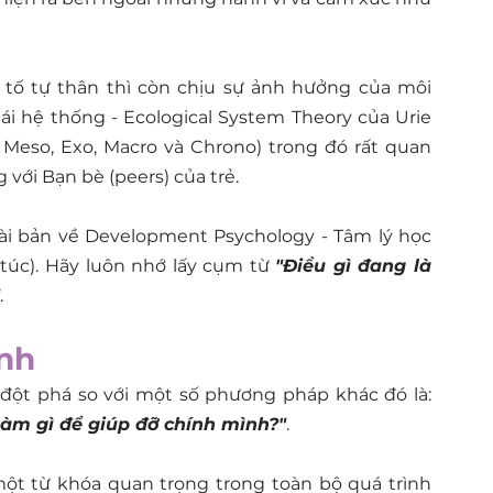
u tố tự thân thì còn chịu sự ảnh hưởng của môi 
ái hệ thống - Ecological System Theory của Urie 
 Meso, Exo, Macro và Chrono) trong đó rất quan 
 với Bạn bè (peers) của trẻ. 
ài bản về Development Psychology - Tâm lý học 
túc). Hãy luôn nhớ lấy cụm từ 
"Điều gì đang là 
.
ình
Trong S.T.E.P có một gợi ý vô cùng hay và đột phá so với một số phương pháp khác đó là: 
ể làm gì để giúp đỡ chính mình?"
. 
ột từ khóa quan trọng trong toàn bộ quá trình 