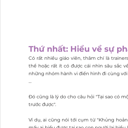
Thứ nhất: Hiểu về sự phá
Có rất nhiều giáo viên, thâm chí là train
thể hoặc rất ít có được cái nhìn sâu sắc về
những nhóm hành vi điển hình đi cùng với 
…
Đó cũng là lý do cho câu hỏi "Tại sao có m
trước được". 
Ví dụ, ai cũng nói tới cụm từ "Khủng hoản
mấy ai hiểu được tại sao con người lại biể