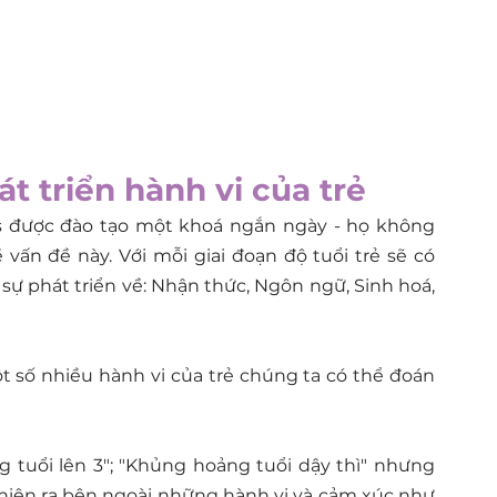
t triển hành vi của trẻ
ers được đào tạo một khoá ngắn ngày - họ không 
 vấn đề này. Với mỗi giai đoạn độ tuổi trẻ sẽ có 
sự phát triển về: Nhận thức, Ngôn ngữ, Sinh hoá,
ột số nhiều hành vi của trẻ chúng ta có thể đoán 
g tuổi lên 3"; "Khủng hoảng tuổi dậy thì" nhưng 
u hiện ra bên ngoài những hành vi và cảm xúc như 