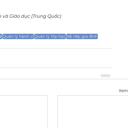
n và Giáo dục (Trung Quốc)
ẻ
Quản lý hành vi
Quản lý lớp học
Nề nếp gia đình
Xem 