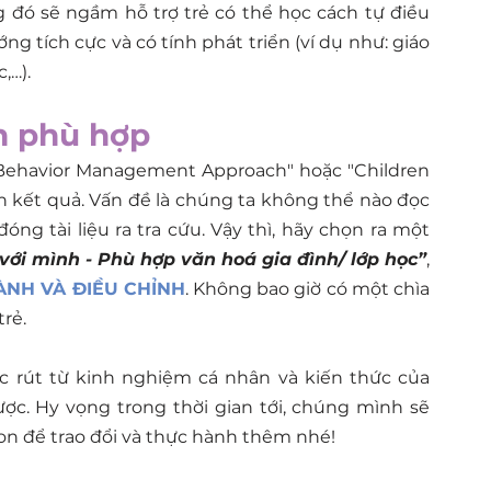
g đó sẽ ngầm hỗ trợ trẻ có thể học cách tự điều 
g tích cực và có tính phát triển (ví dụ như: giáo 
,…).
ận phù hợp
 Behavior Management Approach" hoặc "Children 
n kết quả. Vấn đề là chúng ta không thể nào đọc 
óng tài liệu ra tra cứu. Vậy thì, hãy chọn ra một 
với mình - Phù hợp văn hoá gia đình/ lớp học”
, 
ÀNH VÀ ĐIỀU CHỈNH
. Không bao giờ có một chìa 
rẻ.
c rút từ kinh nghiệm cá nhân và kiến thức của 
c. Hy vọng trong thời gian tới, chúng mình sẽ 
on để trao đổi và thực hành thêm nhé!