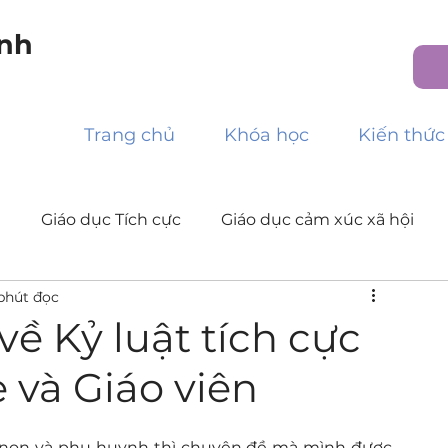
nh
Trang chủ
Khóa học
Kiến thức
m
Giáo dục Tích cực
Giáo dục cảm xúc xã hội
phút đọc
về Kỷ luật tích cực
và Giáo viên
 non và phụ huynh thì chuyên đề mà mình được 