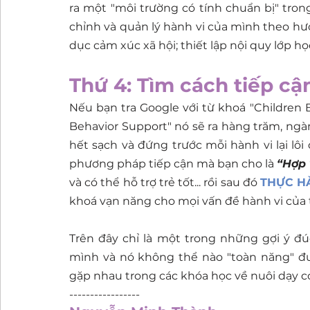
ra một "môi trường có tính chuẩn bị" tron
chỉnh và quản lý hành vi của mình theo hướn
dục cảm xúc xã hội; thiết lập nội quy lớp học
Thứ 4: Tìm cách tiếp c
Nếu bạn tra Google với từ khoá "Children
Behavior Support" nó sẽ ra hàng trăm, ngà
hết sạch và đứng trước mỗi hành vi lại lôi đ
phương pháp tiếp cận mà bạn cho là 
“Hợp 
và có thể hỗ trợ trẻ tốt... rồi sau đó 
THỰC H
khoá vạn năng cho mọi vấn đề hành vi của t
Trên đây chỉ là một trong những gợi ý đú
mình và nó không thể nào "toàn năng" đượ
gặp nhau trong các khóa học về nuôi dạy c
-----------------