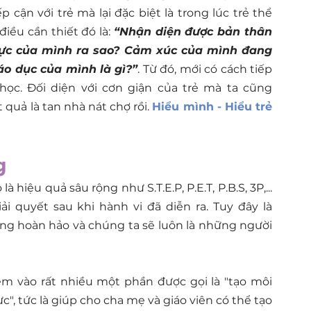
 cận với trẻ mà lại đặc biệt là trong lúc trẻ thể 
ều cần thiết đó là: 
“Nhận diện được bản thân 
ực của mình ra sao? Cảm xúc của mình đang 
o dục của mình là gì?”
. Từ đó, mới có cách tiếp 
học. Đối diện với cơn giận của trẻ mà ta cũng 
 quả là tan nhà nát chợ rồi. 
Hiểu mình - Hiểu trẻ 
g
hiệu quả sâu rộng như S.T.E.P, P.E.T, P.B.S, 3P,... 
i quyết sau khi hành vi đã diễn ra. Tuy đây là 
ng hoàn hảo và chúng ta sẽ luôn là những người 
m vào rất nhiều một phần được gọi là "tạo môi 
", tức là giúp cho cha mẹ và giáo viên có thể tạo 