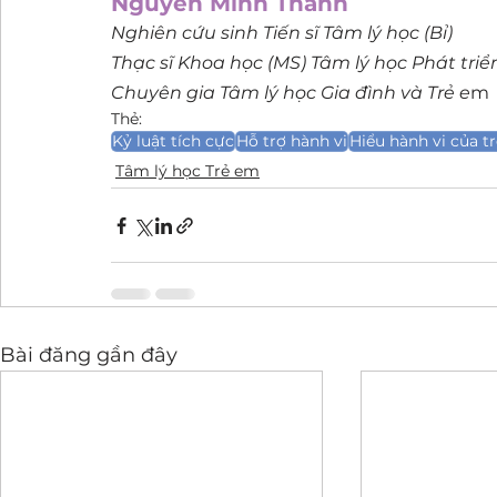
Nguyễn Minh Thành
Nghiên cứu sinh Tiến sĩ Tâm lý học (Bỉ)
Thạc sĩ Khoa học (MS) Tâm lý học Phát triể
Chuyên gia Tâm lý học Gia đình và Trẻ e
m
Thẻ:
Kỷ luật tích cực
Hỗ trợ hành vi
Hiểu hành vi của tr
Tâm lý học Trẻ em
Bài đăng gần đây