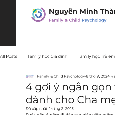
Nguyễn Minh Thà
Family & Child
Psychology
All Posts
Tâm lý học Gia đình
Tâm lý học Trẻ e
Family & Child Psychology
8 thg 9, 2024
4 
Parenting Coaching
4 gợi ý ngắn gọn 
dành cho Cha mẹ 
Đã cập nhật:
14 thg 3, 2025
Suốt gần 6 năm đi đào tạo giáo viên mầm