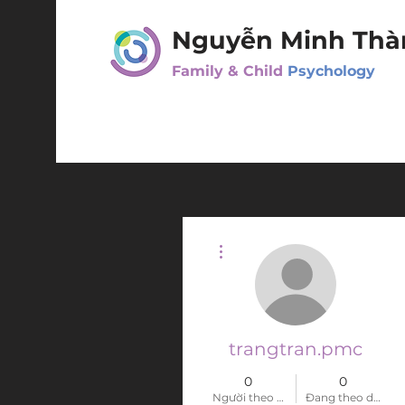
Nguyễn Minh Thà
Family & Child
Psychology
Thao tác khác
trangtran.pmc
0
0
Người theo dõi
Đang theo dõi