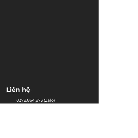
Liên hệ
0378.864.873
(Zalo)
lophocthayminhthanh@gmail.com
Fanpage Family & Child with
Nguyen Minh Thanh
Cộng đồng PARENTING COACHING