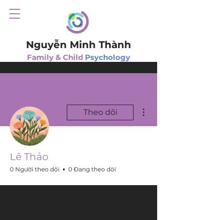
Nguyễn Minh Thành
Family & Child
Psychology
Thao tác khác
Theo dõi
Lê Thảo
0 Người theo dõi
0 Đang theo dõi