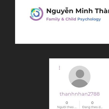
Nguyễn Minh Thà
Family & Child
Psychology
Thao tác khác
thanhnhan2788
0
0
Người theo dõi
Đang theo dõi