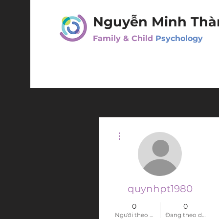
Nguyễn Minh Thà
Family & Child
Psychology
Thao tác khác
quynhpt1980
0
0
Người theo dõi
Đang theo dõi