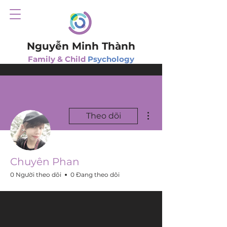
Nguyễn Minh Thành
Family & Child
Psychology
Thao tác khác
Theo dõi
Chuyên Phan
0 Người theo dõi
0 Đang theo dõi