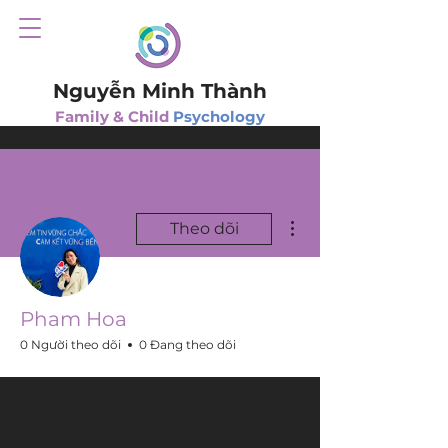
Nguyễn Minh Thành
Family & Child
Psychology
Thao tác khác
Theo dõi
Pham Hoa
0 Người theo dõi
0 Đang theo dõi