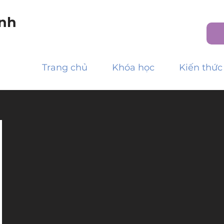
nh
Trang chủ
Khóa học
Kiến thức
g.ftu