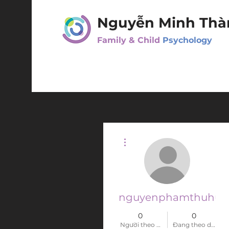
Nguyễn Minh Thà
Family & Child
Psychology
Thao tác khác
nguyenphamthuhuon
0
0
Người theo dõi
Đang theo dõi