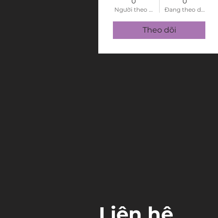
0
0
Người theo dõi
Đang theo dõi
Theo dõi
Liên hệ