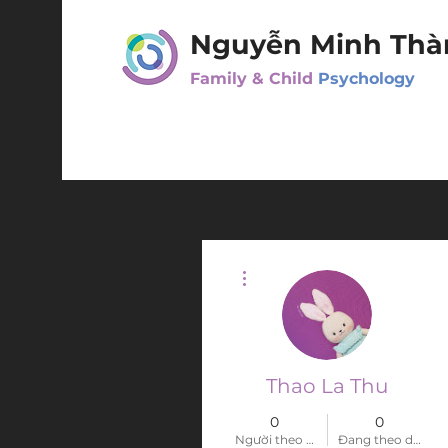
Nguyễn Minh Thà
Family & Child
Psychology
Thao tác khác
Thao La Thu
0
0
Người theo dõi
Đang theo dõi