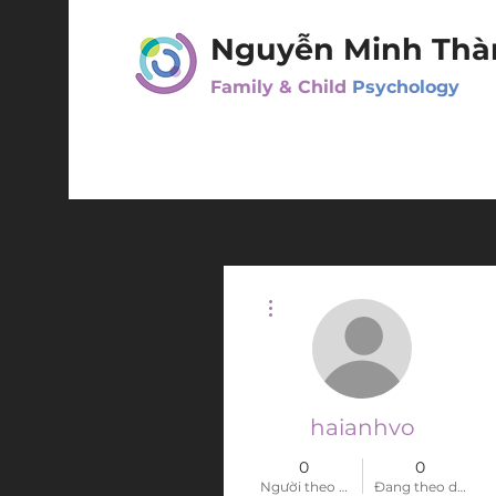
Nguyễn Minh Thà
Family & Child
Psychology
Thao tác khác
haianhvo
0
0
Người theo dõi
Đang theo dõi