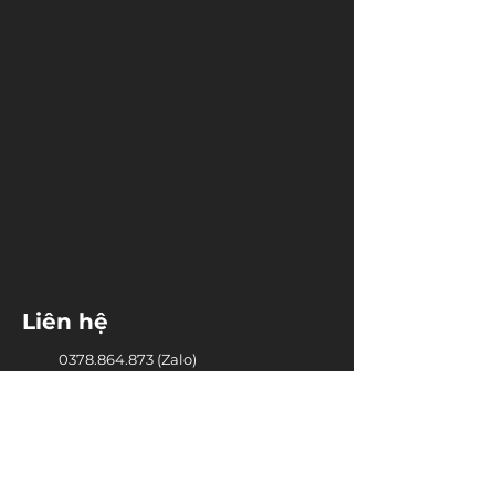
Liên hệ
0378.864.873
(Zalo)
lophocthayminhthanh@gmail.com
Fanpage Family & Child with
Nguyen Minh Thanh
Cộng đồng PARENTING COACHING