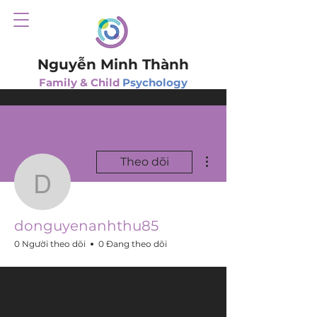
Nguyễn Minh Thành
Family & Child
Psychology
Thao tác khác
Theo dõi
donguyenanhthu85
donguyenanhthu85
0 Người theo dõi
0 Đang theo dõi