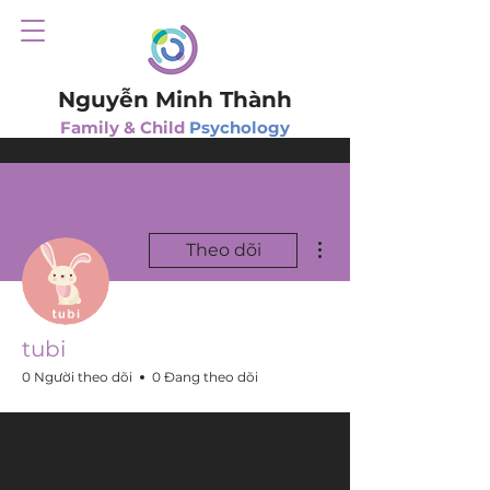
Nguyễn Minh Thành
Family & Child
Psychology
Thao tác khác
Theo dõi
tubi
0 Người theo dõi
0 Đang theo dõi