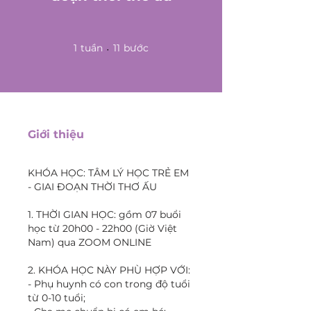
1 tuần
11 bước
1
tuần
11
bước
Giới thiệu
KHÓA HỌC: TÂM LÝ HỌC TRẺ EM
- GIAI ĐOẠN THỜI THƠ ẤU
1. THỜI GIAN HỌC: gồm 07 buổi
học từ 20h00 - 22h00 (Giờ Việt
Nam) qua ZOOM ONLINE
2. KHÓA HỌC NÀY PHÙ HỢP VỚI:
- Phụ huynh có con trong độ tuổi
từ 0-10 tuổi;