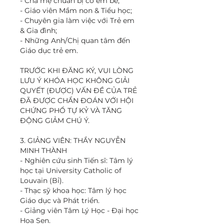
- Cha mẹ chuẩn bị có em bé;
- Giáo viên Mầm non & Tiểu học;
- Chuyên gia làm việc với Trẻ em
& Gia đình;
- Những Anh/Chị quan tâm đến
Giáo dục trẻ em.
TRƯỚC KHI ĐĂNG KÝ, VUI LÒNG
LƯU Ý KHÓA HỌC KHÔNG GIẢI
QUYẾT (ĐƯỢC) VẤN ĐỀ CỦA TRẺ
ĐÃ ĐƯỢC CHẨN ĐOÁN VỚI HỘI
CHỨNG PHỔ TỰ KỶ VÀ TĂNG
ĐỘNG GIẢM CHÚ Ý.
3. GIẢNG VIÊN: THẦY NGUYỄN
MINH THÀNH
- Nghiên cứu sinh Tiến sĩ: Tâm lý
học tại University Catholic of
Louvain (Bỉ).
- Thạc sỹ khoa học: Tâm lý học
Giáo dục và Phát triển.
- Giảng viên Tâm Lý Học - Đại học
Hoa Sen.