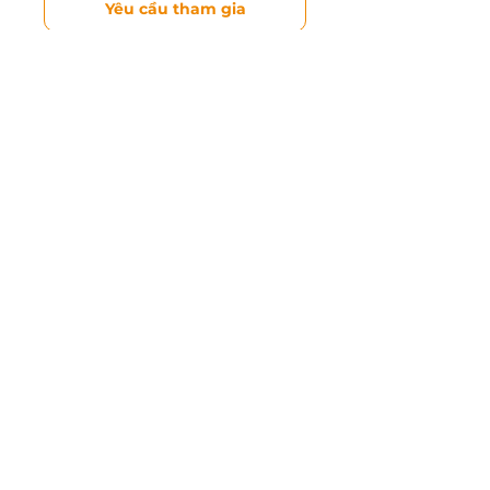
Yêu cầu tham gia
Đăng nhập trước khi bắt đầu
Đăng nhập
Đăng ký khóa học
Họ tên
Số điện thoại
Email