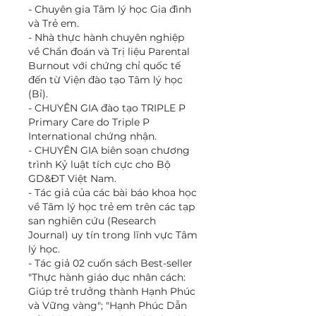
- Chuyên gia Tâm lý học Gia đình
và Trẻ em.
- Nhà thực hành chuyên nghiệp
về Chẩn đoán và Trị liệu Parental
Burnout với chứng chỉ quốc tế
đến từ Viện đào tạo Tâm lý học
(Bỉ).
- CHUYÊN GIA đào tạo TRIPLE P
Primary Care do Triple P
International chứng nhận.
- CHUYÊN GIA biên soạn chương
trình Kỷ luật tích cực cho Bộ
GD&ĐT Việt Nam.
- Tác giả của các bài báo khoa học
về Tâm lý học trẻ em trên các tạp
san nghiên cứu (Research
Journal) uy tín trong lĩnh vực Tâm
lý học.
- Tác giả 02 cuốn sách Best-seller
"Thực hành giáo dục nhân cách:
Giúp trẻ trưởng thành Hạnh Phúc
và Vững vàng"; "Hạnh Phúc Dẫn