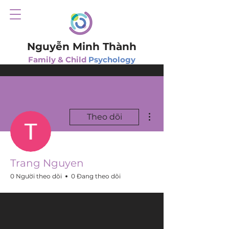
Nguyễn Minh Thành
Family & Child
Psychology
Thao tác khác
Theo dõi
Trang Nguyen
0 Người theo dõi
0 Đang theo dõi