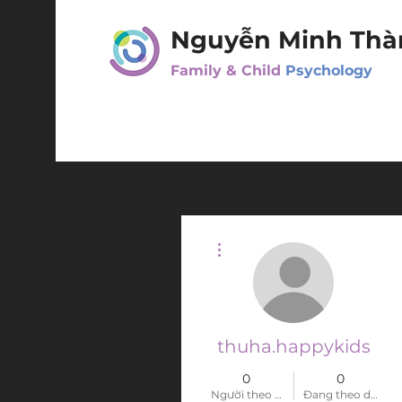
Nguyễn Minh Thà
Family & Child
Psychology
Thao tác khác
thuha.happykids
0
0
Người theo dõi
Đang theo dõi