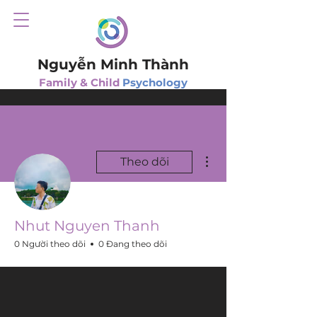
Nguyễn Minh Thành
Family & Child
Psychology
Thao tác khác
Theo dõi
Nhut Nguyen Thanh
0 Người theo dõi
0 Đang theo dõi