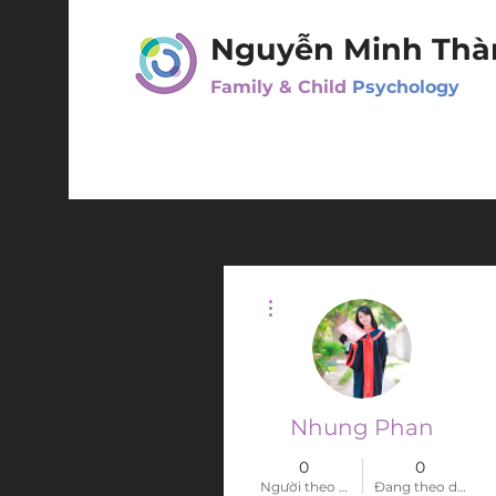
Nguyễn Minh Thà
Family & Child
Psychology
Thao tác khác
Nhung Phan
0
0
Người theo dõi
Đang theo dõi